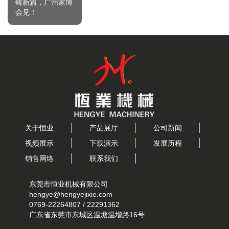
铸新篇，广州家博
会见！
关于恒业
产品展厅
公司新闻
视频展示
下载演示
发展历程
销售网络
联系我们
东莞市恒业机械有限公司
hengye@hengyejixie.com
0769-22264807 / 22291362
广东省东莞市东城区温塘温增路16号