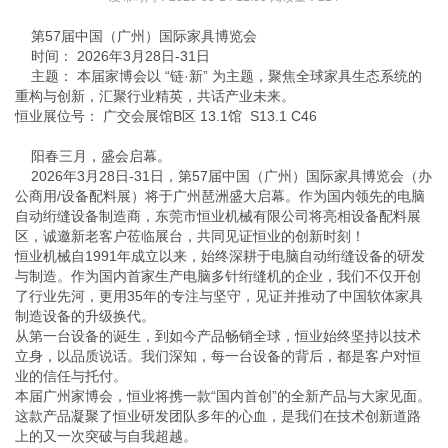
第57届中国（广州）国际家具博览会
时间： 2026年3月28日-31日
主题： 本届家博会以 “链·新” 为主题，聚焦全球家具生态系统的
重构与创新，汇聚行业精英，共话产业未来。
恒业展位号： 广交会展馆B区 13.1馆 S13.1 C46
阳春三月，盛会启幕。
2026年3月28日-31日，第57届中国（广州）国际家具博览会（办
公商用/设备配料展）将于广州琶洲盛大启幕。作为国内领先的电脑
自动绗缝设备制造商，东莞市恒业机械有限公司将亮相设备配料展
区，诚邀新老客户莅临展台，共同见证恒业的创新时刻！
恒业机械自1991年成立以来，始终深耕于电脑自动绗缝设备的研发
与制造。作为国内首家生产电脑多针绗缝机的企业，我们不仅开创
了行业先河，更用35年的专注与坚守，见证并推动了中国软体家具
制造设备的升级换代。
从第一台设备的诞生，到如今产品畅销全球，恒业始终坚持以技术
立身，以品质说话。我们深知，每一台设备的背后，都是客户对恒
业的信任与托付。
本届广州家博会，恒业将携一款“国内首创”的全新产品与大家见面。
这款产品凝聚了恒业研发团队多年的心血，是我们在技术创新道路
上的又一次突破与自我超越。