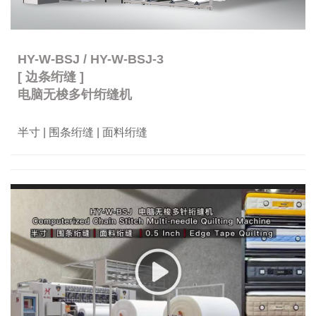
HY-W-BSJ / HY-W-BSJ-3
[ 边条绗缝 ]
电脑无梭多针绗缝机
半寸 | 围条绗缝 | 面料绗缝