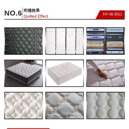
绗缝效果
NO.
6
HY-W-BSJ
Quilted Effect