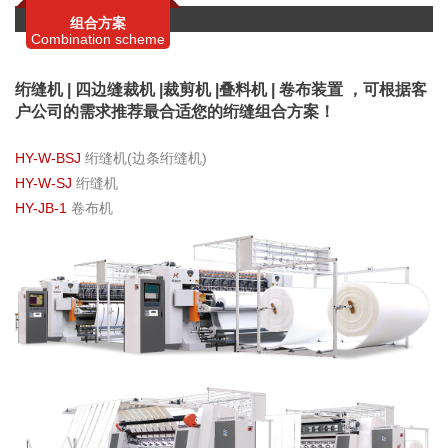
组合方案
Combination scheme
绗缝机 | 四边缝裁机 |裁剪机 |叠料机 | 卷布装置 ，可根据客
户公司的需求推荐最合适您的绗缝组合方案！
HY-W-BSJ
绗缝机(边条绗缝机)
HY-W-SJ
绗缝机
HY-JB-1
卷布机