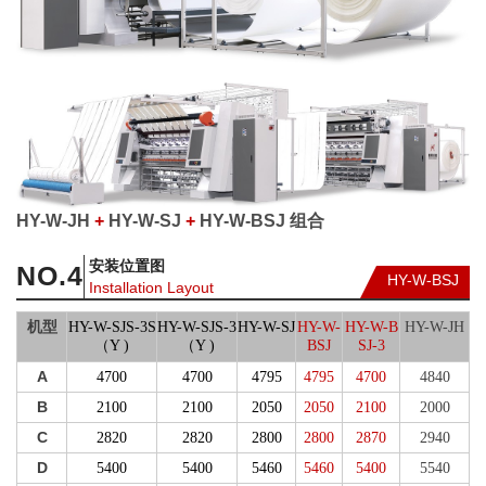
HY-W-JH
+
HY-W-SJ
+
HY-W-BSJ 组合
安装位置图
NO.
4
HY-W-BSJ
Installation Layout
机型
HY-W-SJS-3S
HY-W-SJS-3
HY-W-SJ
HY-W-
HY-W-B
HY-W-JH
（Y )
（Y )
BSJ
SJ-3
A
4700
4700
4795
4795
4700
4840
B
2100
2100
2050
2050
2100
2000
C
2820
2820
2800
2800
2870
2940
D
5400
5400
5460
5460
5400
5540