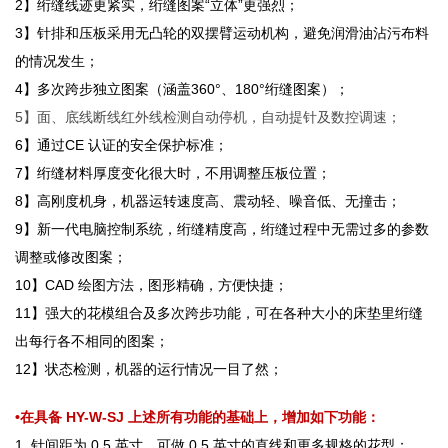
2】绗缝线迹更紧实，绗缝图案“立体”更强烈；
3】针排和压板采用无凸轮的双摆臂运动机构，避免润滑油沾污布料
的情况发生；
4】多次跨步独立图案（涵盖360°、180°绗缝图案）；
5】面、底线断线红外线检测自动停机，自动提针及数控调速；
6】通过CE 认证的安全保护标准；
7】绗缝材料厚度变化很大时，不用调整压板位置；
8】高刚度机身，机器运转速度高、震动轻、噪音低、无撞击；
9】新一代电脑控制系统，绗缝精度高，绗缝过程中无需过多的参数
调整或修改图案；
10】CAD 绘图方法，图形精确，方便快捷；
11】强大的花模组合及多次跨步功能，可在各种大小的床垫里绗缝
出每行各不相同的图案；
12】状态检测，机器的运行情况一目了然；
•在具备 HY-W-SJ 上述所有功能的基础上，增加如下功能：
1. 针间距为 0.5 英寸，可做 0.5 英寸的直线和更多规格的花型；