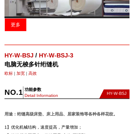
更多
HY-W-BSJ
/
HY-W-BSJ-3
电脑无梭多针绗缝机
欧标
|
加宽
|
高效
功能参数
NO.
1
HY-W-BSJ
Detail Information
用途：
绗缝高级床垫、床上用品、居家装饰等各种各样花纹。
1】优化机械结构，速度提高，产量增加；