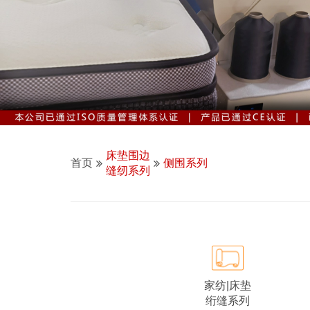
床垫围边
首页
侧围系列
缝纫系列
家纺|床垫
绗缝系列