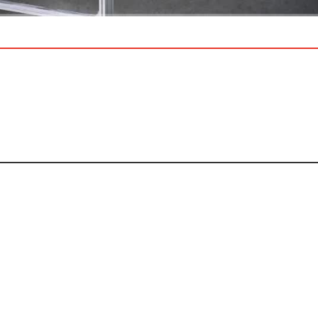
540P
1x