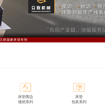
床垫围边
床垫
缝纫系列
包装系列